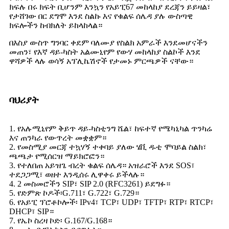
ክፍሉ በሩ ክፍት ቢሆንም እንኳን የአይፒ67 መከላከያ ደረጃን ይይዛል፣
የታሸገው በር ደግሞ እንደ ስልኩ እና የቁልፍ ሰሌዳ ያሉ ውስጣዊ
ክፍሎችን ከብክለት ይከላከላል።
በእስያ ውስጥ ግንባር ቀደም ባለሙያ የስልክ አምራች እንደመሆናችን
መጠን፣ የእኛ ዳይ-ካስት አልሙኒየም የውሃ መከላከያ ስልኮች እንደ
ዋሻዎች ላሉ ወሳኝ አፕሊኬሽኖች የታመኑ ምርጫዎች ናቸው።
ባህሪያት
1. የአሉሚኒየም ቅይጥ ዳይ-ካስቲንግ ሼል፣ ከፍተኛ የሜካኒካል ጥንካሬ
እና ጠንካራ የውጥረት መቋቋም።
2. የመስሚያ መርጃ ተኳሃኝ ተቀባይ ያለው ሄቪ ዱቲ ሞባይል ስልክ፣
ጫጫታ የሚሰርዝ ማይክሮፎን።
3. የተለበጠ አይዝጌ ብረት ቁልፍ ሰሌዳ። አዝራሮች እንደ SOS፣
ተደጋጋሚ፣ ወዘተ እንዲሰሩ ሊዋቀሩ ይችላሉ።
4. 2 መስመሮችን SIP፣ SIP 2.0 (RFC3261) ይደግፉ።
5. የድምጽ ኮዶች፡G.711፣ G.722፣ G.729።
6. የአይፒ ፕሮቶኮሎች፡ IPv4፣ TCP፣ UDP፣ TFTP፣ RTP፣ RTCP፣
DHCP፣ SIP።
7. የኤኮ ስረዛ ኮድ፡ G.167/G.168።