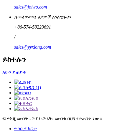
sales@joiwo.com
ለመለዋወጫ ዕቃዎች አገልግሎት፡
+86-574-58223691
/
sales@yyxlong.com
ይከተሉን
አሁን ይጠይቁ
© የቅጂ መብት - 2010-2026፡ መብቱ በህግ የተጠበቀ ነው።
የጣቢያ ካርታ