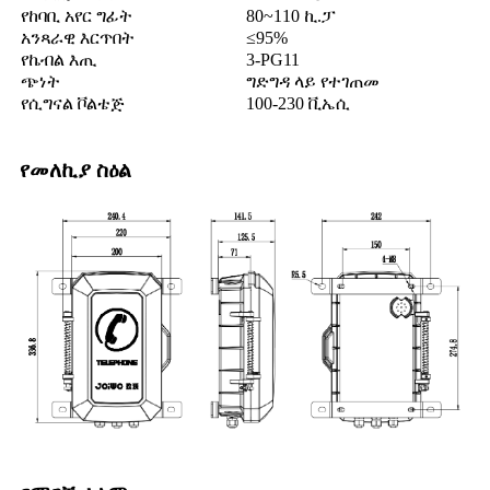
የከባቢ አየር ግፊት
80~110 ኪ.ፓ
አንጻራዊ እርጥበት
≤95%
የኬብል እጢ
3-PG11
ጭነት
ግድግዳ ላይ የተገጠመ
የሲግናል ቮልቴጅ
100-230 ቪኤሲ
የመለኪያ ስዕል