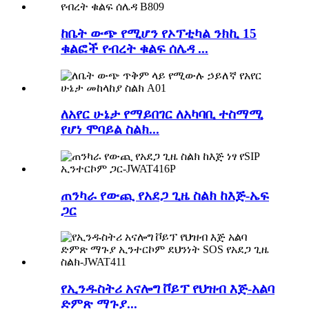
ከቤት ውጭ የሚሆን የኦፕቲካል ንክኪ 15
ቁልፎች የብረት ቁልፍ ሰሌዳ ...
ለአየር ሁኔታ የማይበገር ለአካባቢ ተስማሚ
የሆነ ሞባይል ስልክ...
ጠንካራ የውጪ የአደጋ ጊዜ ስልክ ከእጅ-ኤፍ
ጋር
የኢንዱስትሪ አናሎግ ቮይፕ የህዝብ እጅ-አልባ
ድምጽ ማጉያ...