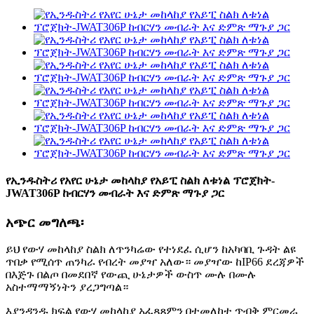
የኢንዱስትሪ የአየር ሁኔታ መከላከያ የአይፒ ስልክ ለቱነል ፕሮጀክት-
JWAT306P ከብርሃን መብራት እና ድምጽ ማጉያ ጋር
አጭር መግለጫ፡
ይህ የውሃ መከላከያ ስልክ ለጥንካሬው የተነደፈ ሲሆን ከአካባቢ ጉዳት ልዩ
ጥበቃ የሚሰጥ ጠንካራ የብረት መያዣ አለው። መያዣው ከIP66 ደረጃዎች
በእጅጉ በልጦ በመደበኛ የውጪ ሁኔታዎች ውስጥ ሙሉ በሙሉ
አስተማማኝነትን ያረጋግጣል።
እያንዳንዱ ክፍል የውሃ መከላከያ አፈጻጸምን በተመለከተ ጥብቅ ምርመራ