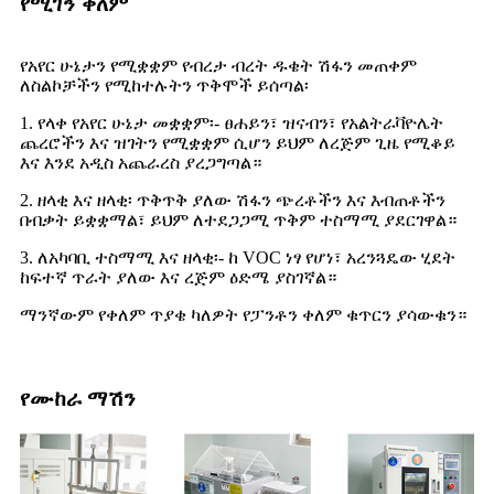
የሚገኝ ቀለም
የአየር ሁኔታን የሚቋቋም የብረታ ብረት ዱቄት ሽፋን መጠቀም
ለስልኮቻችን የሚከተሉትን ጥቅሞች ይሰጣል፡
1. የላቀ የአየር ሁኔታ መቋቋም፡- ፀሐይን፣ ዝናብን፣ የአልትራቫዮሌት
ጨረሮችን እና ዝገትን የሚቋቋም ሲሆን ይህም ለረጅም ጊዜ የሚቆይ
እና እንደ አዲስ አጨራረስ ያረጋግጣል።
2. ዘላቂ እና ዘላቂ፡ ጥቅጥቅ ያለው ሽፋን ጭረቶችን እና እብጠቶችን
በብቃት ይቋቋማል፣ ይህም ለተደጋጋሚ ጥቅም ተስማሚ ያደርገዋል።
3. ለአካባቢ ተስማሚ እና ዘላቂ፡- ከ VOC ነፃ የሆነ፣ አረንጓዴው ሂደት
ከፍተኛ ጥራት ያለው እና ረጅም ዕድሜ ያስገኛል።
ማንኛውም የቀለም ጥያቄ ካለዎት የፓንቶን ቀለም ቁጥርን ያሳውቁን።
የሙከራ ማሽን