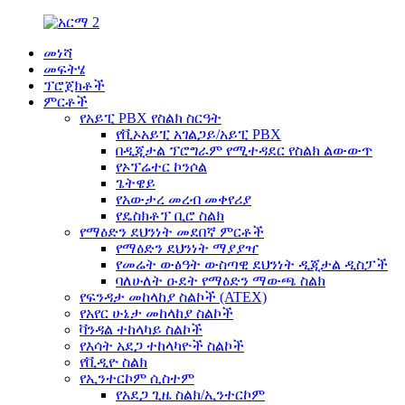
መነሻ
መፍትሄ
ፕሮጀክቶች
ምርቶች
የአይፒ PBX የስልክ ስርዓት
የቪኦአይፒ አገልጋይ/አይፒ PBX
በዲጂታል ፕሮግራም የሚተዳደር የስልክ ልውውጥ
የኦፕሬተር ኮንሶል
ጌትዌይ
የአውታረ መረብ መቀየሪያ
የዴስክቶፕ ቢሮ ስልክ
የማዕድን ደህንነት መደበኛ ምርቶች
የማዕድን ደህንነት ማያያዣ
የመሬት ውፅዓት ውስጣዊ ደህንነት ዲጂታል ዲስፓች
ባለሁለት ዑደት የማዕድን ማውጫ ስልክ
የፍንዳታ መከላከያ ስልኮች (ATEX)
የአየር ሁኔታ መከላከያ ስልኮች
ቫንዳል ተከላካይ ስልኮች
የእሳት አደጋ ተከላካዮች ስልኮች
የቪዲዮ ስልክ
የኢንተርኮም ሲስተም
የአደጋ ጊዜ ስልክ/ኢንተርኮም