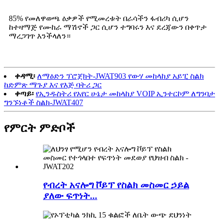
85% የመለዋወጫ ዕቃዎች የሚመረቱት በራሳችን ፋብሪካ ሲሆን
ከተዛማጅ የሙከራ ማሽኖች ጋር ሲሆን ተግባሩን እና ደረጃውን በቀጥታ
ማረጋገጥ እንችላለን።
ቀዳሚ፡
ለማዕድን ፕሮጀክት-JWAT903 የውሃ መከላከያ አይፒ ስልክ
ከድምጽ ማጉያ እና የእጅ ባትሪ ጋር
ቀጣይ፡
የኢንዱስትሪ የአየር ሁኔታ መከላከያ VOIP ኢንተርኮም ለግንባታ
ግንኙነቶች ስልክ-JWAT407
የምርት ምድቦች
የብረት አናሎግ ቮይፕ የስልክ መስመር ኃይል
ያለው ፍጥነት...