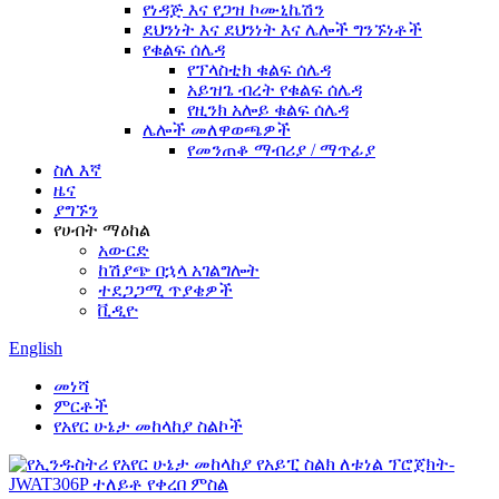
የነዳጅ እና የጋዝ ኮሙኒኬሽን
ደህንነት እና ደህንነት እና ሌሎች ግንኙነቶች
የቁልፍ ሰሌዳ
የፕላስቲክ ቁልፍ ሰሌዳ
አይዝጌ ብረት የቁልፍ ሰሌዳ
የዚንክ አሎይ ቁልፍ ሰሌዳ
ሌሎች መለዋወጫዎች
የመንጠቆ ማብሪያ / ማጥፊያ
ስለ እኛ
ዜና
ያግኙን
የሀብት ማዕከል
አውርድ
ከሽያጭ በኋላ አገልግሎት
ተደጋጋሚ ጥያቄዎች
ቪዲዮ
English
መነሻ
ምርቶች
የአየር ሁኔታ መከላከያ ስልኮች