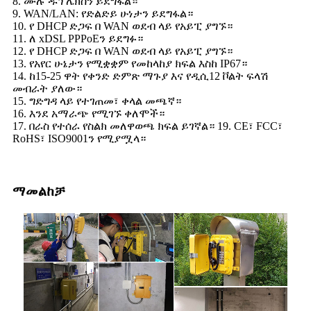
8. ሙሉ ዱፕሌክስን ይደግፋል።
9. WAN/LAN: የድልድይ ሁነታን ይደግፋል።
10. የ DHCP ድጋፍ በ WAN ወደብ ላይ የአይፒ ያግኙ።
11. ለ xDSL PPPoEን ይደግፉ።
12. የ DHCP ድጋፍ በ WAN ወደብ ላይ የአይፒ ያግኙ።
13. የአየር ሁኔታን የሚቋቋም የመከላከያ ክፍል እስከ IP67።
14. ከ15-25 ዋት የቀንድ ድምጽ ማጉያ እና የዲሲ12 ቮልት ፍላሽ
መብራት ያለው።
15. ግድግዳ ላይ የተገጠመ፣ ቀላል መጫኛ።
16. እንደ አማራጭ የሚገኙ ቀለሞች።
17. በራስ የተሰራ የስልክ መለዋወጫ ክፍል ይገኛል። 19. CE፣ FCC፣
RoHS፣ ISO9001ን የሚያሟላ።
ማመልከቻ