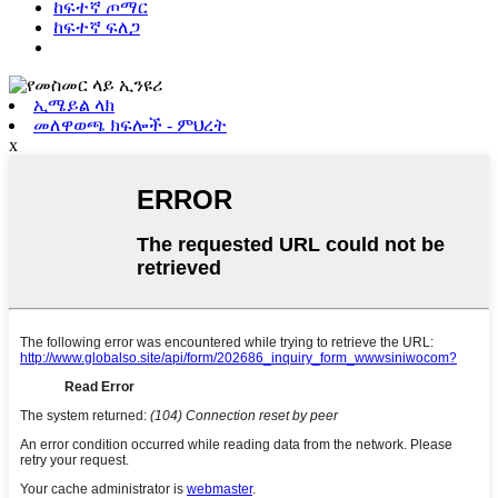
ከፍተኛ ጦማር
ከፍተኛ ፍለጋ
ኢሜይል ላክ
መለዋወጫ ክፍሎች - ምህረት
x