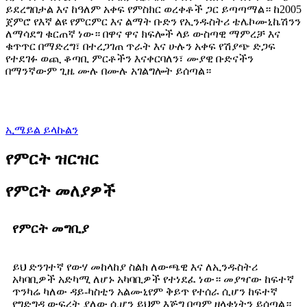
ይደረግበታል እና ከዓለም አቀፍ የምስክር ወረቀቶች ጋር ይጣጣማል። ከ2005
ጀምሮ የእኛ ልዩ የምርምር እና ልማት ቡድን የኢንዱስትሪ ቴሌኮሙኒኬሽንን
ለማሳደግ ቁርጠኛ ነው። በዋና ዋና ክፍሎች ላይ ውስጣዊ ማምረቻ እና
ቁጥጥር በማድረግ፣ በተረጋገጠ ጥራት እና ሁሉን አቀፍ የሽያጭ ድጋፍ
የተደገፉ ወጪ ቆጣቢ ምርቶችን እናቀርባለን፣ ሙያዊ ቡድናችን
በማንኛውም ጊዜ ሙሉ በሙሉ አገልግሎት ይሰጣል።
ኢሜይል ይላኩልን
የምርት ዝርዝር
የምርት መለያዎች
የምርት መግቢያ
ይህ ድንገተኛ የውሃ መከላከያ ስልክ ለውጫዊ እና ለኢንዱስትሪ
አካባቢዎች አድካሚ ለሆኑ አካባቢዎች የተነደፈ ነው። መያዣው ከፍተኛ
ጥንካሬ ካለው ዳይ-ካስቲን አልሙኒየም ቅይጥ የተሰራ ሲሆን ከፍተኛ
የግድግዳ ውፍረት ያለው ሲሆን ይህም እጅግ በጣም ዘላቂነትን ይሰጣል።