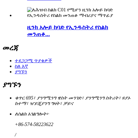
ዚንክ አሎይ ከባድ የኢንዱስትሪ የስልክ
መንጠቆ...
መረጃ
ተደጋጋሚ ጥያቄዎች
ስለ እኛ
ያግኙን
ያግኙን
ቁጥር 695፣ ያንግሚንግ ዌስት መንገድ፣ ያንግሚንግ ስትሪት፣ ዩያኦ
ከተማ፣ ዠይጂያንግ ግዛት፣ ቻይና
ለስልክ አገልግሎት፦
+86-574-58223622
/