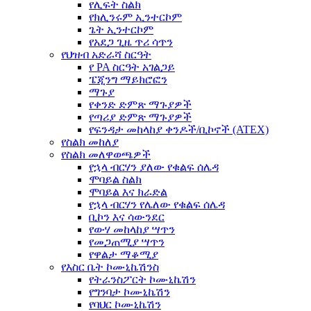
የሊፍት ስልክ
የክሊንሩም ኢንተርኮም
ጌት ኢንተርኮም
የአደጋ ጊዜ ጥሪ ሳጥን
የህዝብ አድራሻ ስርዓት
የ PA ስርዓት አገልጋይ
ፔጂንግ ማይክሮፎን
ማጉያ
የቀንድ ድምጽ ማጉያዎች
የጣሪያ ድምጽ ማጉያዎች
የፍንዳታ መከላከያ ቀንዶች/ቢኮኖች (ATEX)
የስልክ መከለያ
የስልክ መለዋወጫዎች
የኋላ ብርሃን ያለው የቁልፍ ሰሌዳ
ሞባይል ስልክ
ሞባይል እና ክራድል
የኋላ ብርሃን የሌለው የቁልፍ ሰሌዳ
ቢኮን እና ሳውንደር
የውሃ መከላከያ ሣጥን
የመጋጠሚያ ሣጥን
የዋልታ ማቆሚያ
የእስር ቤት ኮሙኒኬሽንስ
የትራንስፖርት ኮሙኒኬሽን
የግንባታ ኮሙኒኬሽን
የባህር ኮሙኒኬሽን