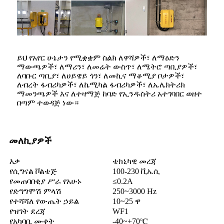
ይህ የአየር ሁኔታን የሚቋቋም ስልክ ለዋሻዎች፣ ለማዕድን
ማውጫዎች፣ ለማሪን፣ ለመሬት ውስጥ፣ ለሜትሮ ጣቢያዎች፣
ለባቡር ጣቢያ፣ ለሀይዌይ ጎን፣ ለመኪና ማቆሚያ ቦታዎች፣
ለብረት ፋብሪካዎች፣ ለኬሚካል ፋብሪካዎች፣ ለኤሌክትሪክ
ማመንጫዎች እና ለተዛማጅ ከባድ የኢንዱስትሪ አተገባበር ወዘተ
በጣም ተወዳጅ ነው።
መለኪያዎች
እቃ
ቴክኒካዊ መረጃ
የሲግናል ቮልቴጅ
100-230 ቪኤሲ
የመጠባበቂያ ሥራ የአሁኑ
≤0.2A
የድግግሞሽ ምላሽ
250~3000 Hz
የተሻሻለ የውጤት ኃይል
10~25 ዋ
የዝገት ደረጃ
WF1
የአካባቢ ሙቀት
-40~+70℃